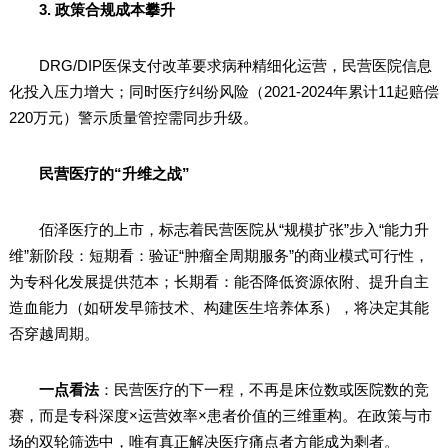
3. 政策合规成本攀升
DRG/DIP医保支付改革要求病种精细化运营，民营医院信息
化投入压力增大；同时医疗纠纷风险（2021-2024年累计11起赔偿
220万元）警示质量管控需同步升级。
民营医疗的“升维之战”
佰泽医疗的上市，标志着民营医院从“规模扩张”步入“能力升
维”新阶段：短期看：验证“肿瘤全周期服务”的商业模式可行性，
为专科化发展提供范本；长期看：能否降低资源依附、提升自主
造血能力（如研发早筛技术、构建医生培养体系），将决定其能
否穿越周期。
一点看法
：民营医疗的下一程，不再是床位数或医院数的竞
赛，而是专科深度×运营效率×患者价值的三维重构。在政策与市
场的双轮筛选中，唯有真正解决医疗痛点者方能成为剩者。