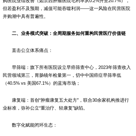
购医院业绩改善（如京西肿瘤医院毛利率从0.2%升至20.7%），
但若盈利不及预期，减值可能吞噬利润——这一风险在民营医院
并购潮中具有普遍性。
二、业务模式突破：全周期服务如何重构民营医疗价值链
直击公立体系痛点：
早筛端：旗下所有医院设立早癌筛查中心，2023年筛查收入
民营领域第三，胃肠镜年检量第一，切中中国癌症早筛率低
（40.5% vs 美国67.1%）的蓝海市场；
康复端：首创“肿瘤康复五大处方”，联合30余家机构推进行
业标准，弥补公立“重治疗、轻康复”缺陷。
数字化赋能闭环生态：