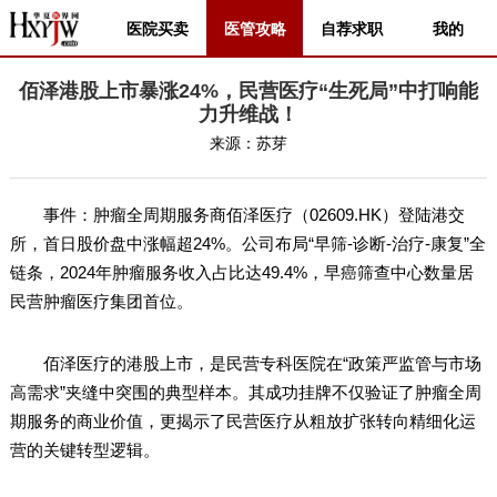
医院买卖
医管攻略
自荐求职
我的
佰泽港股上市暴涨24%，民营医疗“生死局”中打响能
力升维战！
来源：
苏芽
事件：肿瘤全周期服务商佰泽医疗（02609.HK）登陆港交
所，首日股价盘中涨幅超24%。公司布局“早筛-诊断-治疗-康复”全
链条，2024年肿瘤服务收入占比达49.4%，早癌筛查中心数量居
民营肿瘤医疗集团首位。
佰泽医疗的港股上市，是民营专科医院在“政策严监管与市场
高需求”夹缝中突围的典型样本。其成功挂牌不仅验证了肿瘤全周
期服务的商业价值，更揭示了民营医疗从粗放扩张转向精细化运
营的关键转型逻辑。