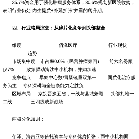
35.7%资金用于强化肿瘤服务体系，30.6%规划新医院收购，
表明行业仍处“内生提质+外延扩张”并重的爬升期。
四、行业格局演变：从碎片化竞争到头部整合
维度 佰泽医疗 行业现状
趋势
市场集中度 市占率0.6%（民营肿瘤第四） 前六名份额
仅7% 政策驱动淘汰中小机构，并购加速
竞争焦点 早筛中心数/胃肠镜量双第一 同质化治疗服
务为主 专科深耕与全链条能力定胜负
区域布局 京皖晋豫五省，一线与县域兼顾 头部扎堆一
二线 三四线成新战场
两极分化加剧：
佰泽、海吉亚等依托资本与专科优势扩张，而中小机构面