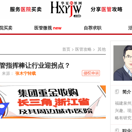
院买卖
医管微视
new
自荐求职
首页
>
医管攻略
> 其他
管指挥棒让行业迎拐点？
来源：
张木宁转载
简介
福建泉州
兴趣。现
略有研究
职业