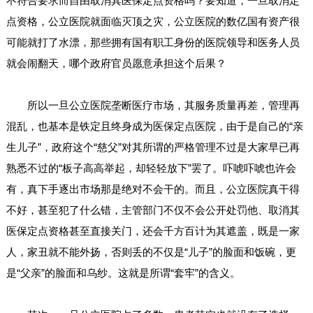
不符合要求而自由取消其医保定点资格吗？要知道，一旦取消定
点资格，公立医院就面临灭顶之灾，公立医院的数亿国有资产很
可能就打了水漂，那些拥有国有职工身份的医院领导和医务人员
就会闹翻天，哪个政府官员愿意承担这个后果？
所以一旦公立医院垄断医疗市场，其服务质量再差，管理再
混乱，也基本是铁定且终身成为医保定点医院，由于是自己的“亲
生儿子”，政府这个“慈父”对其所谓的严格管理不过是大家早已再
熟悉不过的“板子高高举起，却轻轻放下”罢了。吓唬吓唬也许会
有，真下手逐出市场那是绝对不会干的。而且，公立医院真干得
不好，甚至犯了什么错，主管部门不仅不会公开处罚他、取消其
医保定点资格甚至直接关门，还会千方百计为其遮盖，既是一家
人，家丑就不能外扬，否则丢的不仅是“儿子”的脸面和饭碗，更
是“父亲”的脸面和乌纱。这就是所谓“套牢”的含义。