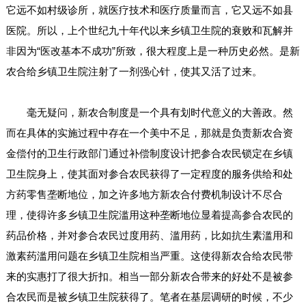
它远不如村级诊所，就医疗技术和医疗质量而言，它又远不如县
医院。所以，上个世纪九十年代以来乡镇卫生院的衰败和瓦解并
非因为“医改基本不成功”所致，很大程度上是一种历史必然。是新
农合给乡镇卫生院注射了一剂强心针，使其又活了过来。
毫无疑问，新农合制度是一个具有划时代意义的大善政。然
而在具体的实施过程中存在一个美中不足，那就是负责新农合资
金偿付的卫生行政部门通过补偿制度设计把参合农民锁定在乡镇
卫生院身上，使其面对参合农民获得了一定程度的服务供给和处
方药零售垄断地位，加之许多地方新农合付费机制设计不尽合
理，使得许多乡镇卫生院滥用这种垄断地位显着提高参合农民的
药品价格，并对参合农民过度用药、滥用药，比如抗生素滥用和
激素药滥用问题在乡镇卫生院相当严重。这使得新农合给农民带
来的实惠打了很大折扣。相当一部分新农合带来的好处不是被参
合农民而是被乡镇卫生院获得了。笔者在基层调研的时候，不少