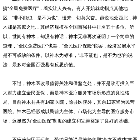
搞“全民免费医疗”，着实让人兴奋。有人开始就此指点其他地
区，“非不能也，是不为也”。慢来，切莫兴奋。虽说地处西北，神
木却是富庶之地，其经济规模在全国百强县中排名五十多位。所
以，世间有神木，却没有神话，神木无非再次证明了一个简单的
道理，“全民免费医疗”也罢，“全民医疗保险”也罢，经济发展水平
是不可或缺的条件。以神木为标准，“非不能也，是不为也”的说
法，最多对全国百强县有反思价值。
不过，神木医改最值得关注和借鉴之处，并不是政府投入巨
大财力建立全民医保，而是神木医疗服务市场所形成的良性格
局。目前神木县共有14家医院，除县医院外，其余13家皆为民营
医院。神木已经形成以民营为主体、市场化为主导的医疗服务市
场，这显然为“全面医保”制度的建立和完善奠定了良好的基础。
不应该归因于运气，恐怕只能说是前些年那“基本不成功”的医