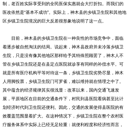
制，老百姓实际享受到的全民医保实惠就会大打折扣。而我们的
医改依然是“基本不成功”。实际上，神木县的乡镇卫生院和其他地
区乡镇卫生院境况的巨大反差很形象地说明了这一点。
目前，神木县的乡镇卫生院在一种良性的市场竞争中，面临
着逐步被自然淘汰的结局。说起来，神木县政府并未冷落乡镇卫
生院，只是没有像其他地区那样给予其特殊照顾罢了，神木人不
管在乡镇卫生院还是在县定点医院就诊享有同样的补偿水平。可
就是所有医疗机构平等对待这一条，乡镇卫生院劣势尽显，神木
人用脚投票，乡镇卫生院门可罗雀，难以维持就在情理之中了。
其中蕴含的经济规律其实很浅显：改革以来，国内交通飞速发
展，平原地区在目前的交通条件下，村民到县医院看病甚至比计
划经济时代到卫生院还便利。因此，交通的发展使得县医院的有
效覆盖范围显着扩大。在这种情况下，乡镇卫生院在整个农村医
疗服务体系中实际上已经无足轻重：就便利程度和经济性而言，