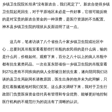
乡镇卫生院院长坦承“没有新农合，我们死定了”。新农合使得乡镇
卫生院起死回生，对于平原地区未必是一件好事，它很可能反映
的是对宝贵的新农合资金的一种浪费，是医疗资源的不当配置。
神木县乡镇卫生院的现状从反面说明了这一点。
这几年，笔者访谈了八个省份几十家乡镇卫生院或社区中
心，总要到其吊瓶室看看那些打吊瓶的农民得的是什么病，输的
是什么药，价格如何。观察下来，百分之八十以上的病人吊瓶中
都有抗生素类药品。一次在某东部省份一乡镇卫生院的吊瓶室看
到27位患有不同疾病的病人全部被注射抗生素，遂向陪同我们访
谈的县卫生局副局长请教原因，医生出身的他并未为此辩解，只
是红着脸尴尬地对我们笑笑。这么多次调研下来，我对于卫生行
政部门负责医保资金偿付具有管理和专业优势、能够更好地控制
医疗机构的不规范行为的说法有了清晰的认识。