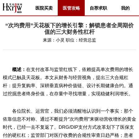
医院买卖
医管攻略
自荐求职
我的
“次均费用”天花板下的增长引擎：解锁患者全周期价
值的三大财务性杠杆
来源：
小灵
职位：
经营总监
概述：
在支付改革与监管红线下，依赖提高单次费用的增长
模式已触及天花板。本文从财务与经营视角，提出三大合规杠
杆：提升复购率、深耕垂直病种价值链、设计长期健康合约。通
过挖掘患者终身价值，在存量中寻找增量，实现稳健利润增长。
各位院长、运营官，我们必须清醒地认识到一个事实：那个
依靠信息不对称、通过不断提升“次均费用”来驱动营收增长的黄金
时代，已经一去不复返了。DRG/DIP支付方式改革划下了医保支
付的硬杠杠；监管部门对医疗收费的合规性审查日趋严格；患者