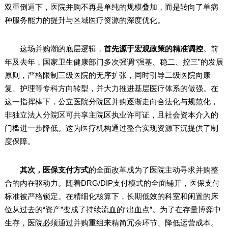
双重倒逼下，医院并购不再是单纯的规模叠加，而是转向了单病
种服务能力的提升与区域医疗资源的深度优化。
这场并购潮的底层逻辑，
首先源于宏观政策的精准调控
。前
年及去年，国家卫生健康部门多次强调“强基、稳二、控三”的发展
原则，严格限制三级医院的无序扩张，同时引导二级医院向康
复、护理等专科方向转型，并大力推进基层医疗体系的做强。在
这一指挥棒下，公立医院分院区并购逐渐走向合法化与规范化，
非独立法人分院区可共享主院区执业许可证，且社会资本介入的
门槛进一步降低。这为医疗机构通过整合实现资源下沉提供了制
度保障。
其次，医保支付方式
的全面改革成为了医院主动寻求并购整
合的内在驱动力。随着DRG/DIP支付模式的全面铺开，医保支付
标准被严格锁定。在精细化核算下，长期低效的科室和闲置的床
位从过去的“资产”变成了持续流血的“出血点”。为了在存量博弈中
生存，医院必须通过并购重组来精简冗余环节、降低运营成本。