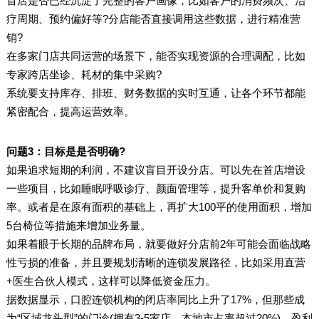
首店是否已经沉淀了完整的客户画像，比如客户的消费频次、治
疗周期、预约偏好等?分店能否直接调用这些数据，进行精准营
销?
在多家门店共同运营的场景下，能否实现资源的合理调配，比如
专家跨店坐诊、耗材的集中采购?
系统要支持库存、排班、财务数据的实时互通，让各个环节都能
紧密配合，提高运营效率。
问题3：目标是是否明确?
如果追求短期的利润，不建议盲目开设分店。可以先在首店增设
一些项目，比如睡眠呼吸诊疗、颜面管理等，提升客单价和复购
率。或者是在原有面积的基础上，再扩大100平的使用面积，增加
5台椅位等措施来增加业务量。
如果着眼于长期的品牌布局，就要做好分店前2年可能会面临战略
性亏损的准备，并且要规划清晰的连锁发展路径，比如采用直营
+医生合伙人模式，这样可以降低资金压力。
据数据显示，口腔连锁机构的闭店率同比上升了17%，但那些成
为“区域龙头型”的门诊(拥有3-5家店，本地市占率超过20%)，盈利