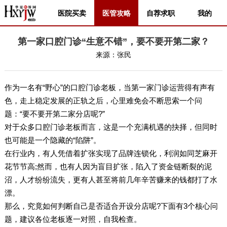
医院买卖
医管攻略
自荐求职
我的
第一家口腔门诊“生意不错”，要不要开第二家？
来源：
张民
作为一名有“野心”的口腔门诊老板，当第一家门诊运营得有声有
色，走上稳定发展的正轨之后，心里难免会不断思索一个问
题：“要不要开第二家分店呢?”
对于众多口腔门诊老板而言，这是一个充满机遇的抉择，但同时
也可能是一个隐藏的“陷阱”。
在行业内，有人凭借着扩张实现了品牌连锁化，利润如同芝麻开
花节节高;然而，也有人因为盲目扩张，陷入了资金链断裂的泥
沼，人才纷纷流失，更有人甚至将前几年辛苦赚来的钱都打了水
漂。
那么，究竟如何判断自己是否适合开设分店呢?下面有3个核心问
题，建议各位老板逐一对照，自我检查。