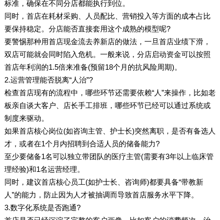
标准，确保在不同分店都能执行到位。
同时，首店在耗材采购、人员配比、营销投入等方面的成本占比
要保持稳定。分店能否直接套用这个成熟的模型呢?
要警惕那种用首店现金流去养新店的做法，一旦首店业绩下滑，
双店可能就会同时陷入危机。一般来说，分店启动资金可以按照
首店年利润的1.5倍来准备(预留18个月的抗风险周期)。
2.运营管理能否脱离“人治”?
检查首店现有的流程中，哪些环节还需要依赖“人”来操作，比如老
板亲自谈大客户、店长手工排班，哪些环节已经可以通过系统或
制度来驱动。
如果首店核心岗位(如咨询主管、护士长)突然离职，是否有备选人
才，或者在1个月内招聘到合适人员的储备能力?
至少要储备1名可以独立带团队的医疗主管(需要有3年以上临床管
理经验)和1名运营经理。
同时，建议首店核心员工(如护士长、咨询师)都要具备“带教新
人”的能力，防止因为人才被抽调而导致首店服务水平下降。
3.数字化系统是否跑通?