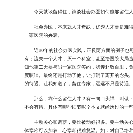
今天就谈留得住，谈谈社会办医如何能够留住人
社会办医，本来就人才奇缺，优秀人才更是难得
一家医院的兴衰。
近20年的社会办医实践，正反两方面的例子也见
有；流失一个人才，灭一个科室，甚至给医院大局
知他第二天要与另一家医院签约，我奔赴数百里，
度哽咽。最终还是打动了他，让打消了离开的念头
的待遇。让我知道了，留住专家，远远不只是待遇
那么，靠什么留住人才？有一句口头禅，叫做：
不会有错。具体有哪些细节呢？本文就经历过的一
主动关心和调薪，要比被动好很多。要主动关心
体寒冷可以加衣，心寒却很难复温。如：对自己培