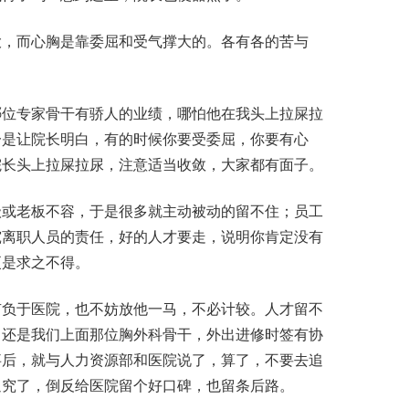
，而心胸是靠委屈和受气撑大的。各有各的苦与
位专家骨干有骄人的业绩，哪怕他在我头上拉屎拉
一是让院长明白，有的时候你要受委屈，你要有心
院长头上拉屎拉尿，注意适当收敛，大家都有面子。
或老板不容，于是很多就主动被动的留不住；员工
究离职人员的责任，好的人才要走，说明你肯定没有
更是求之不得。
负于医院，也不妨放他一马，不必计较。人才留不
。还是我们上面那位胸外科骨干，外出进修时签有协
事后，就与人力资源部和医院说了，算了，不要去追
追究了，倒反给医院留个好口碑，也留条后路。