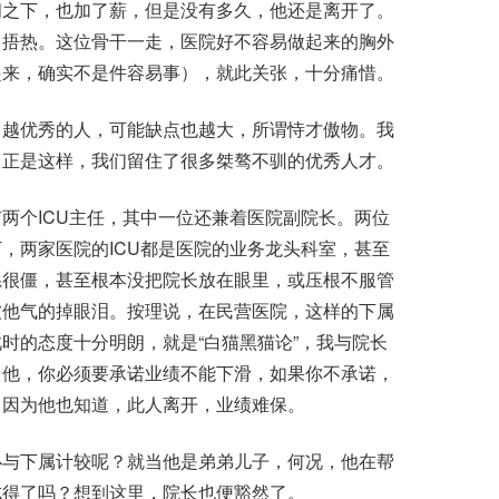
之下，也加了薪，但是没有多久，他还是离开了。
它捂热。这位骨干一走，医院好不容易做起来的胸外
起来，确实不是件容易事），就此关张，十分痛惜。
越优秀的人，可能缺点也越大，所谓恃才傲物。我
。正是这样，我们留住了很多桀骜不驯的优秀人才。
个ICU主任，其中一位还兼着医院副院长。两位
，两家医院的ICU都是医院的业务龙头科室，甚至
系很僵，甚至根本没把院长放在眼里，或压根不服管
被他气的掉眼泪。按理说，在民营医院，这样的下属
时的态度十分明朗，就是“白猫黑猫论”，我与院长
了他，你必须要承诺业绩不能下滑，如果你不承诺，
，因为他也知道，此人离开，业绩难保。
与下属计较呢？就当他是弟弟儿子，何况，他在帮
成得了吗？想到这里，院长也便豁然了。