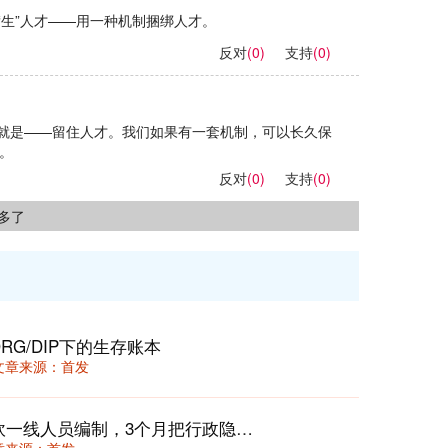
“生”人才——用一种机制捆绑人才。
反对
(0)
支持
(0)
就是——留住人才。我们如果有一套机制，可以长久保
。
反对
(0)
支持
(0)
多了
RG/DIP下的生存账本
44 文章来源：首发
医院“周清月结”行政成本挤水法：不砍一线人员编制，3个月把行政隐性开支压降15%