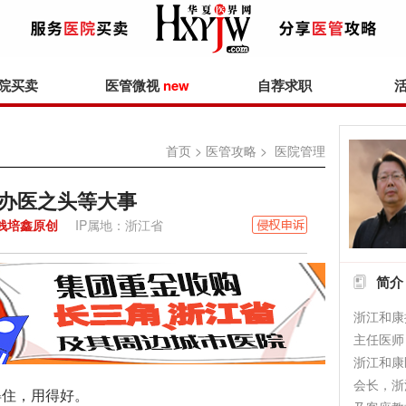
院买卖
医管微视
new
自荐求职
首页
>
医管攻略
> 医院管理
办医之头等大事
钱培鑫原创
IP属地：浙江省
简介
浙江和康
主任医师
浙江和康
会长，浙
住，用得好。