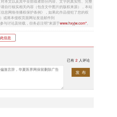
，对本文以及其中全部或者部分内容、文字的真实性、完整
并请自行核实相关内容（包含文中图片的版权来源），本站
《信息网络传播权保护条例》，如果此作品侵犯了您的权
钮）或将本侵权页面网址发送邮件到
迎网友参与讨论及转载，但务必注明"来源于
www.hxyjw.com"
。
此信息
已有
2
人评论
发 布