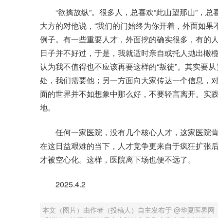
“欲擒故纵”。很多人，总喜欢“此山望那山”，总
大方的对他说，“我们的门始终为你开着，外面如果
例子。有一些重要人才，外面挖的确实很多，有的
日子并不好过，于是，我就适时亲自或托人抛出橄
认为我不值得也不应该再要这样的“叛徒”。其实要
处，我们需要他；另一方面向大家传达一个信息，
面的世界并不如想象中那么好，不要轻言离开。实
地。
任何一家医院，没有几个核心人才，这家医院肯
在这日益艰难的当下，人才竞争更来自于疯狂扩张
才被空心化。这样，医院离下场也便不远了。
2025.4.2
本文（图片）由作者（投稿人）自主发布于 @华夏医界网