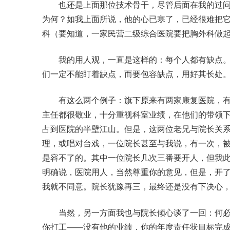
也还是上面那位技术骨干，尽管后面在我的过问
为何？如我上面所说，他的心已寒了，已经很难把
科（要知道，一家民营二级综合医院要把胸外科做
我的用人观，一直是这样的：每个人都有缺点。
们一定不能盯着缺点，而要包容缺点，用好其长处
有这么两个例子：旗下原来有两家康复医院，有两
主任都很敬业，十分重视科室业绩，在他们的带领下
占到医院的半壁江山。但是，这两位老兄与院长关
理，或唱对台戏，一位院长甚至与我说，有一次，
是容不了的。其中一位院长几次三番要开人，但我此
明确说，医院用人，当然尊重你的意见，但是，开
我就不同意。院长犹豫再三，最终还是没有下决心
当然，另一方面我也与院长倾心谈了一回：何必
你打工——没有他的业绩，你的年度责任状目标完