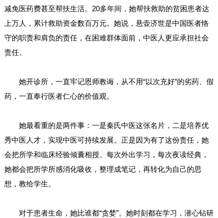
减免医药费甚至帮扶生活。20多年间，她帮扶救助的贫困患者达
上万人，累计救助资金数百万元。她说，悬壶济世是中国医者恪
守的职责和肩负的责任，在困难群体面前，中医人更应承担社会
责任。
她开诊所，一直牢记恩师教诲，从不用“以次充好”的劣药、假
药，一直奉行医者仁心的价值观。
她最看重的是两件事：一是秦氏中医这张名片，二是培养优
秀中医人才，实现中医可持续发展。正是因为有了这份责任，她
会把所学和临床经验倾囊相授。每次外出学习，每次夜读经典，
她都会把所学所感消化吸收，整理成笔记，再转化为自己的思
想，教给学生。
对于患者生命，她比谁都“贪婪”。她时刻都在学习，潜心钻研