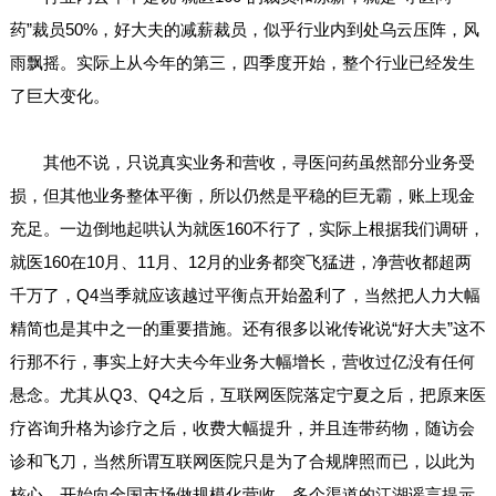
药”裁员50%，好大夫的减薪裁员，似乎行业内到处乌云压阵，风
雨飘摇。实际上从今年的第三，四季度开始，整个行业已经发生
了巨大变化。
其他不说，只说真实业务和营收，寻医问药虽然部分业务受
损，但其他业务整体平衡，所以仍然是平稳的巨无霸，账上现金
充足。一边倒地起哄认为就医160不行了，实际上根据我们调研，
就医160在10月、11月、12月的业务都突飞猛进，净营收都超两
千万了，Q4当季就应该越过平衡点开始盈利了，当然把人力大幅
精简也是其中之一的重要措施。还有很多以讹传讹说“好大夫”这不
行那不行，事实上好大夫今年业务大幅增长，营收过亿没有任何
悬念。尤其从Q3、Q4之后，互联网医院落定宁夏之后，把原来医
疗咨询升格为诊疗之后，收费大幅提升，并且连带药物，随访会
诊和飞刀，当然所谓互联网医院只是为了合规牌照而已，以此为
核心，开始向全国市场做规模化营收。多个渠道的江湖谣言提示