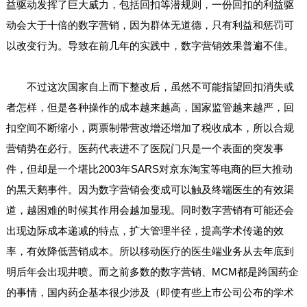
益驱动发挥了巨大威力，包括回扣等潜规则，一份回扣的利益驱
动会大于十倍的数字营销，因为群体无道德，只有利益和惩罚可
以改变行为。导致在前几年的实践中，数字营销效果普遍不佳。
不过这次国家自上而下整改后，虽然不可能指望回扣消失或
者怎样，但是各种操作的成本越来越高，国家监管越来越严，回
扣空间不断缩小，两票制带营改增还增加了税收成本，所以合规
营销势在必行。医药代表进不了医院门只是一个表面的突发事
件，但却是一个堪比2003年SARS对京东淘宝等电商的巨大推动
的黑天鹅事件。因为数字营销会变成可以触及终端医生的有效渠
道，越困难的时候其作用会越加显现。同时数字营销有可能还会
出现边际成本递减的特点，扩大管理半径，提高学术传递的效
率，有效降低营销成本。所以移动医疗的医生端业务从去年底到
明后年会出现井喷。而之前多数的数字营销、MCM都是跨国药企
的事情，国内药企基本很少涉及（即使有些上市公司公布的学术