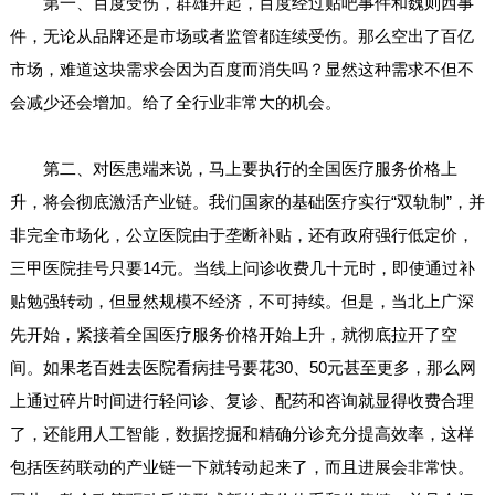
第一、百度受伤，群雄并起，百度经过贴吧事件和魏则西事
件，无论从品牌还是市场或者监管都连续受伤。那么空出了百亿
市场，难道这块需求会因为百度而消失吗？显然这种需求不但不
会减少还会增加。给了全行业非常大的机会。
第二、对医患端来说，马上要执行的全国医疗服务价格上
升，将会彻底激活产业链。我们国家的基础医疗实行“双轨制”，并
非完全市场化，公立医院由于垄断补贴，还有政府强行低定价，
三甲医院挂号只要14元。当线上问诊收费几十元时，即使通过补
贴勉强转动，但显然规模不经济，不可持续。但是，当北上广深
先开始，紧接着全国医疗服务价格开始上升，就彻底拉开了空
间。如果老百姓去医院看病挂号要花30、50元甚至更多，那么网
上通过碎片时间进行轻问诊、复诊、配药和咨询就显得收费合理
了，还能用人工智能，数据挖掘和精确分诊充分提高效率，这样
包括医药联动的产业链一下就转动起来了，而且进展会非常快。