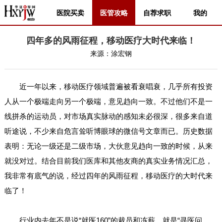
医院买卖
医管攻略
自荐求职
我的
四年多的风雨征程，移动医疗大时代来临！
来源：
涂宏钢
近一年以来，移动医疗领域普遍被看衰唱衰，几乎所有投资
人从一个极端走向另一个极端，意见趋向一致。不过他们不是一
线拼杀的运动员，对市场真实脉动的感知未必很深，很多来自道
听途说，不少来自危言耸听博眼球的微信号文章而已。历史数据
表明：无论一级还是二级市场，大伙意见趋向一致的时候，从来
就没对过。结合目前我们医库和其他友商的真实业务情况汇总，
我非常有底气的说，经过四年的风雨征程，移动医疗的大时代来
临了！
行业内去年不是说“就医160”的裁员和冻薪，就是“寻医问