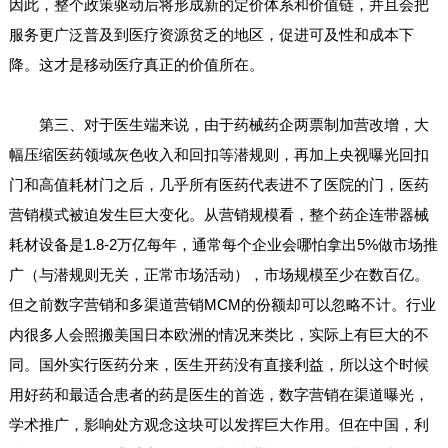
因此，整个政策驱动后将形成新的定价体系和价值链，并且会把
服务更广泛普及到医疗资源贫乏的地区，促进可及性和成本下
降。这才是移动医疗真正的价值所在。
第三、对于医生端来说，由于药械药企两票制加营改增，大
幅压缩医药领域灰色收入和回扣等潜规则，再加上央视曝光回扣
门和高值耗材门之后，几乎所有医药代表进不了医院的门，医药
营销模式被迫发生巨大变化。从营销规模看，整个药企连带器械
耗材设备是1.8-2万亿每年，通常每个企业会哪怕拿出5%做市场推
广（与潜规则无关，正常市场活动），市场规模至少在数百亿。
但之前数字营销和多渠道营销MCM的份额却可以忽略不计。行业
内很多人会照搬美国日本欧洲的情况来类比，实际上有巨大的不
同。国外实行医药分来，医生开药没有直接利益，所以这个时候
用好药和最适合患者的药是医生的首选，数字营销在渠道曝光，
学术推广，影响处方观念这块可以发挥巨大作用。但在中国，利